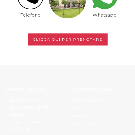
Telefono
Whatsapp
CLICCA QUI PER PRENOTARE
SANTA CROCE
APPARTAMENTI
Una storia familiare
Biancospino
4+2
Natura e genuinità
Narciso
2+2
Il salone
Girasole
2+1+2
Crea il tuo ricordo
Margherita
3+2
Ranch Cavalli