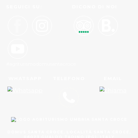
SEGUICI SU:
DICONO DI NOI
#agriturismodomusantacroce
WHATSAPP
TELEFONO
EMAIL
DOMUS SANTA CROCE, LOCALITÀ SANTA CROCE,
06023 GUALDO TADINO (PG), ITALY