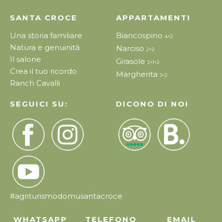
SANTA CROCE
APPARTAMENTI
Una storia familiare
Biancospino
4+2
Natura e genuinità
Narciso
2+2
Il salone
Girasole
2+1+2
Crea il tuo ricordo
Margherita
3+2
Ranch Cavalli
SEGUICI SU:
DICONO DI NOI
#agriturismodomusantacroce
WHATSAPP
TELEFONO
EMAIL