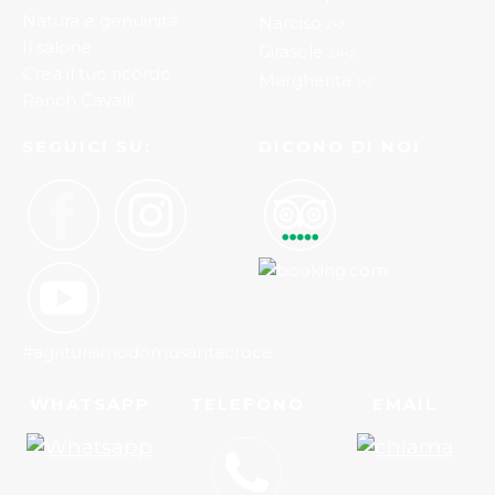
Natura e genuinità
Narciso
2+2
Il salone
Girasole
2+1+2
Crea il tuo ricordo
Margherita
3+2
Ranch Cavalli
SEGUICI SU:
DICONO DI NOI
#agriturismodomusantacroce
WHATSAPP
TELEFONO
EMAIL